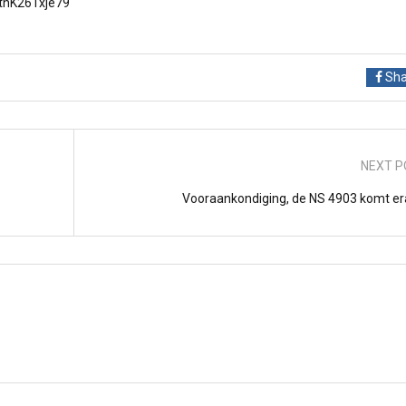
4tnK26Txje79
Sha
NEXT P
Vooraankondiging, de NS 4903 komt er