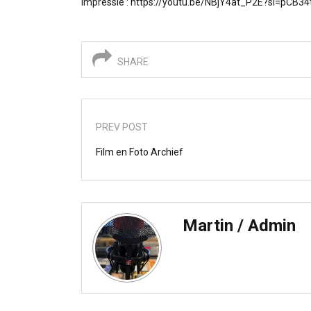
Impressie : https://youtu.be/NBjY4at_P2E?si=pCB3
SHARE
PREV POST
Film en Foto Archief
Martin / Admin