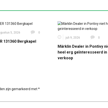
gustus 5, 2026
0
juli 9, 2026
0
R 131360 Bergkapel
Märklin Dealer in Pontivy ni
heel erg geïnteresseerd in
verkoop
lden zijn gemarkeerd met
*