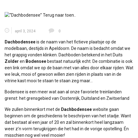
april 3, 2024
0
Dachbodensee
is de naam van het fictieve plaatsje op de
modelbaan, destijds in Apeldoorn. De naam is bedacht omdat we
het grappig vonden klinken. Dachboden betekend in het Duits
Zolder
en
Bodensee
bestaat natuurlijk echt. De combinatie is ook
een link omdat we op de baan met van alles door elkaar rijden. Wat
we leuk, mooi of gewoon willen zien rijden in plaats van in de
vitrine kast mooi te staan te staan zeg maar…
Bodensee is een meer wat aan al onze favoriete treinlanden
grenst: het grensgebied van
Oostenrijk
,
Duitsland
en
Zwitserland
We zullen binnenkort met de
Dachbodensee
website gaan
beginnen om de geschiedenis te beschrijven van het stadje. Want
dat bestaat al een jaar of 20 en zal binnenkort heel langzaam
weer z’n vorm terugkrijgen die het had in de vorige opstelling. Én
misschien nog wel veel mooier!