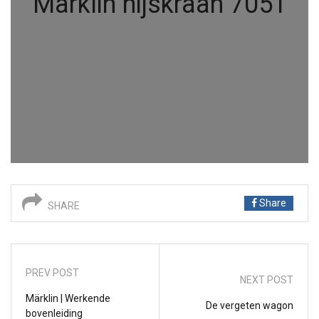
Märklin hijskraan 7051
Share
SHARE
PREV POST
NEXT POST
Märklin | Werkende
De vergeten wagon
bovenleiding