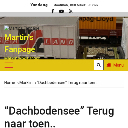
Skip
Vandaag
MAANDAG, 10TH AUGUSTUS 2026
to
content
Martin's
Fanpage
Märklin Modelspoor
verzamelaar
Menu
Home
Märklin
“Dachbodensee” Terug naar toen..
“Dachbodensee” Terug
naar toen..