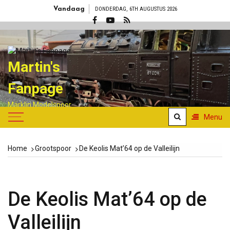
Skip
Vandaag
DONDERDAG, 6TH AUGUSTUS 2026
to
content
Martin's
Fanpage
Märklin Modelspoor
verzamelaar
Menu
Home
Grootspoor
De Keolis Mat’64 op de Valleilijn
De Keolis Mat’64 op de
Valleilijn