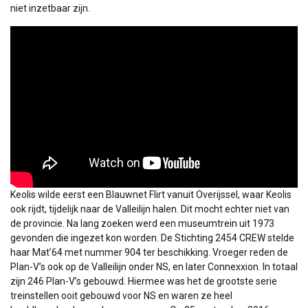
niet inzetbaar zijn.
Keolis wilde eerst een Blauwnet Flirt vanuit Overijssel, waar Keolis
ook rijdt, tijdelijk naar de Valleilijn halen. Dit mocht echter niet van
de provincie. Na lang zoeken werd een museumtrein uit 1973
gevonden die ingezet kon worden. De Stichting 2454 CREW stelde
haar Mat’64 met nummer 904 ter beschikking. Vroeger reden de
Plan-V’s ook op de Valleilijn onder NS, en later Connexxion. In totaal
zijn 246 Plan-V’s gebouwd. Hiermee was het de grootste serie
treinstellen ooit gebouwd voor NS en waren ze heel