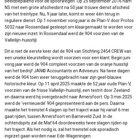
beeldbepalend voor de spoorwegen. Op 25 september 2016 nam
NS met een grote afscheidsrit na 50 jaar trouwe dienst afscheid
van het treintype. Nu, 9 jaar later, komt er weer één terug in
reguliere dienst. Op 1 november vorig jaar is de Plan-V door Protos
5032 naar Roosendaal gesleept om klaargemaakt te worden voor
zijn nieuwe inzet. In Roosendaal werd de 904 voorzien van de
Valleilijn-huisstijl.
Dit is niet de eerste keer dat de 904 van Stichting 2454 CREW van
een unieke kleurstelling wordt voorzien voor een klant. Begin juni
vorig jaar werd de 904 compleet voorzien van de oranje huisstijl
van het bedrijf JAN© Accountants en Adviseurs. Na twee dagen
werd de 904 toen weer teruggebracht naar zijn geel-blauwe
historische kleur. Op 11 april 2025 maakte de 52 jaar oude Plan-V,
voorzien van de frisse Valleilijn-huisstijl, een testrit door Zeeland
en daarna werd hij overgebracht naar Amersfoort. Op 3 mei 2025
werd de ‘vernieuwde’ 904 gepresenteerd aan de pers. Daarna
maakte het treinstel 4 slagen op het traject waar hij vanaf 6 mei
gaat rijden, tussen Amersfoort en Barneveld Zuid. In de
ochtendspits zal de Mat’64 doordeweeks twee slagen rijden op
het traject. Als het nodig is, zal het treinstel ook sporadisch
ingezet gaan worden naar Ede-Wageningen.