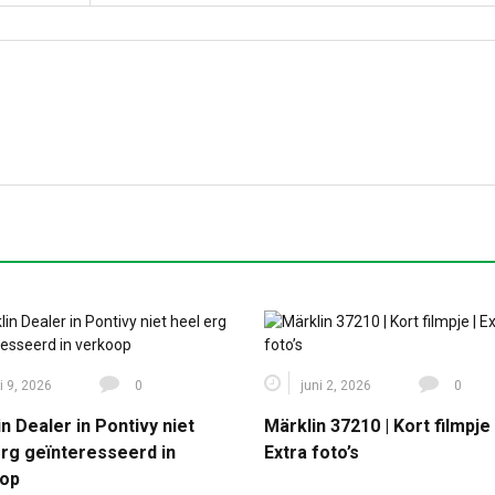
li 9, 2026
0
juni 2, 2026
0
n Dealer in Pontivy niet
Märklin 37210 | Kort filmpje 
erg geïnteresseerd in
Extra foto’s
op