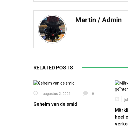
Martin / Admin
RELATED POSTS
augustus 2, 2026
0
ju
Geheim van de smid
Märkli
heel 
verko