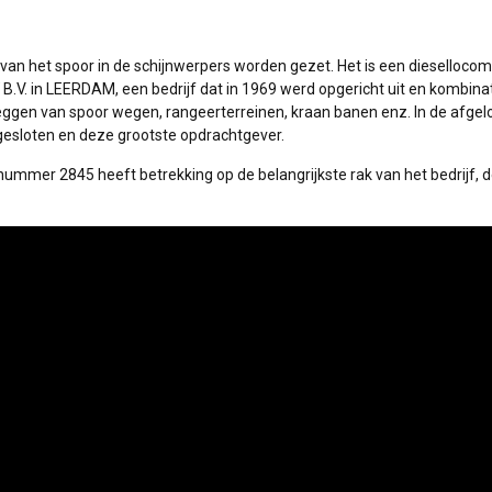
 van het spoor in de schijnwerpers worden gezet. Het is een diesellocom
.V. in LEERDAM, een bedrijf dat in 1969 werd opgericht uit en kombina
leggen van spoor wegen, rangeerterreinen, kraan banen enz. In de afge
gesloten en deze grootste opdrachtgever.
lnummer 2845 heeft betrekking op de belangrijkste rak van het bedrijf, 