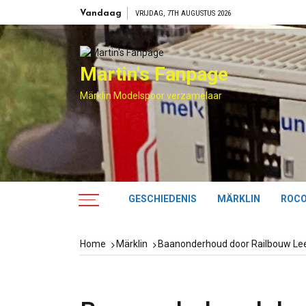
Skip
Vandaag
VRIJDAG, 7TH AUGUSTUS 2026
to
content
Martin's Fanpage
Märklin Modelspoor verzamelaar
GESCHIEDENIS
MÄRKLIN
ROC
Home
Märklin
Baanonderhoud door Railbouw L