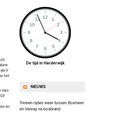
utz
De tijd in Harderwijk
bine.
als V
or het
NIEUWS
e loko-
TGV
Treinen rijden weer tussen Boxmeer
ten én
en Venray na bosbrand