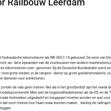
r Railbouw Leerdam
el-hydraulische lokomotieven als WR 360 C 14 gebouwd. De serie van De
front, an- dere zijwanden van de voorbouwen een andere machinistenca
loze lokomotieven over- genomen. Bij de Deutsche Bundesbahn werd ze 
 rond grote steden, in de rangeer- dienst op grote goederenstations, vo
 in diensten voor werktreinen.
er de rails geen treinen. Net als in het grootbedrijf zijn het veelal d
e modelspoorwereld. Men ziet de hogesnelheidstreinen als de ICE en de 
e speciale technieken uitgedacht en toegepast moeten worden en wat voor
dat dat soort treinen hun faam waar kunnen maken… dankzij de railtrajec
nleggen.