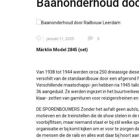
Baanonderhoud doo
januari 11, 2025
0
Märklin Model 2845 (set)
Van 1938 tot 1944 werden circa 250 drieassige dies
verschilt van de standaardbouw door een afgerond 
Verschillende maatschappi- jen hebben na 1945 tal
36 aangeduid. Ze werden ingezet in het buurtverkeer
klaar- zetten van garnituren voor reizigerstreinen en
DE SPORENBOUWERS Zonder het asfalt geen auto’s, zond
motieven en de treinstellen die de show stelen in d
voorbijflitsen, maar niemand staat er bij stil welk
organisatie er bij komt kijken om er voor te zorgen 
de mensen die de rails en alles wat daar bij hoort aa