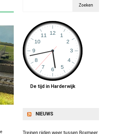
Zoeken
De tijd in Harderwijk
NIEUWS
re
Treinen rijden weer tussen Boxmeer