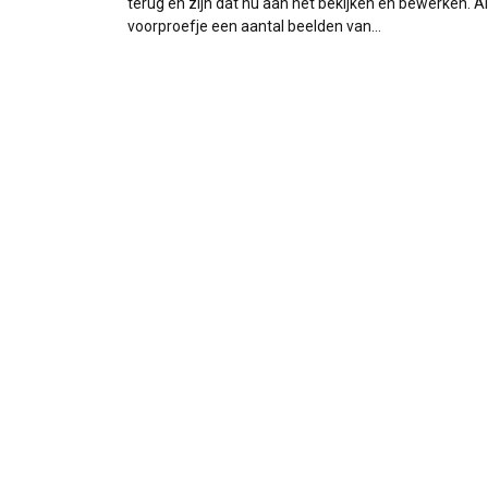
terug en zijn dat nu aan het bekijken en bewerken. A
voorproefje een aantal beelden van…