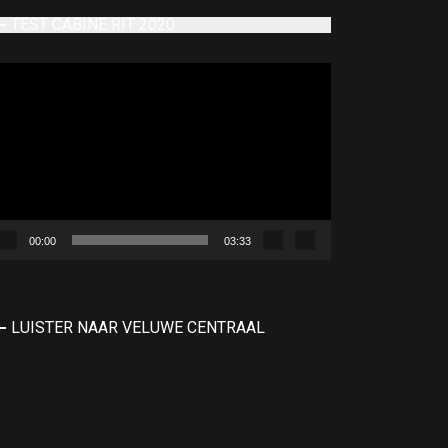
TEST CABINE RIT 2020
deospeler
00:00
03:33
LUISTER NAAR VELUWE CENTRAAL