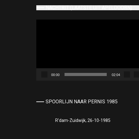
NACHTRIT (LAATSTE UIT APELDOORN)
Videospeler
00:00
02:04
SPOORLIJN NAAR PERNIS 1985
R'dam-Zuidwijk, 26-10-1985