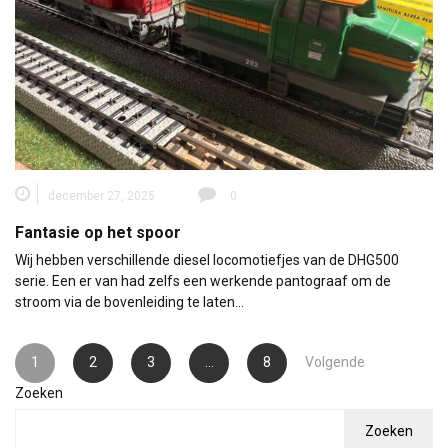
december 27, 2025
0
Fantasie op het spoor
Wij hebben verschillende diesel locomotiefjes van de DHG500
serie. Een er van had zelfs een werkende pantograaf om de
stroom via de bovenleiding te laten…
Berichten
1
2
3
…
8
Volgende
paginering
Zoeken
Zoeken