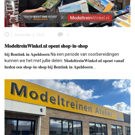
december 3, 2025
0
𝐌𝐨𝐝𝐞𝐥𝐭𝐫𝐞𝐢𝐧𝐖𝐢𝐧𝐤𝐞𝐥.𝐧𝐥 𝐨𝐩𝐞𝐧𝐭 𝐬𝐡𝐨𝐩-𝐢𝐧-𝐬𝐡𝐨𝐩
𝐛𝐢𝐣 𝐁𝐞𝐧𝐭𝐢𝐧𝐤 𝐢𝐧 𝐀𝐩𝐞𝐥𝐝𝐨𝐨𝐫𝐧 Na een periode van voorbereidingen
kunnen we het met jullie delen: 𝐌𝐨𝐝𝐞𝐥𝐭𝐫𝐞𝐢𝐧𝐖𝐢𝐧𝐤𝐞𝐥.𝐧𝐥 𝐨𝐩𝐞𝐧𝐭 𝐯𝐚𝐧𝐚𝐟
𝐡𝐞𝐝𝐞𝐧 𝐞𝐞𝐧 𝐬𝐡𝐨𝐩-𝐢𝐧-𝐬𝐡𝐨𝐩 𝐛𝐢𝐣 𝐁𝐞𝐧𝐭𝐢𝐧𝐤 𝐢𝐧 𝐀𝐩𝐞𝐥𝐝𝐨𝐨𝐫𝐧.…