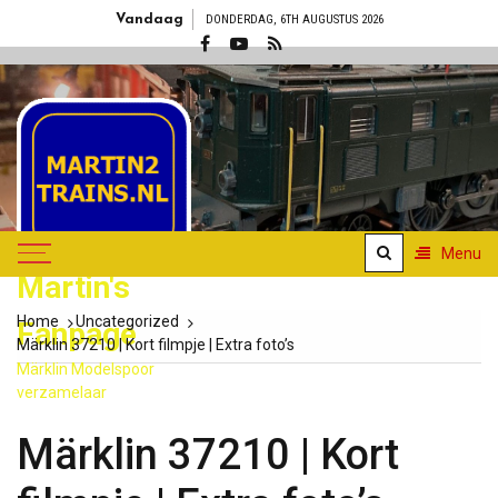
Skip
Vandaag
DONDERDAG, 6TH AUGUSTUS 2026
to
content
Menu
Martin's
Home
Uncategorized
Fanpage
Märklin 37210 | Kort filmpje | Extra foto’s
Märklin Modelspoor
verzamelaar
Märklin 37210 | Kort