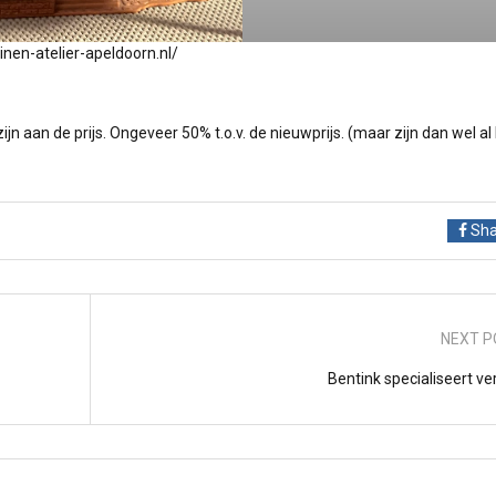
inen-atelier-apeldoorn.nl/
jn aan de prijs. Ongeveer 50% t.o.v. de nieuwprijs. (maar zijn dan wel al
Sha
NEXT P
Bentink specialiseert ve