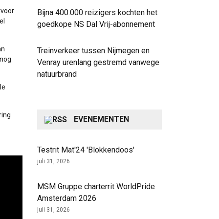
rvoor
Bijna 400.000 reizigers kochten het
el
goedkope NS Dal Vrij-abonnement
an
Treinverkeer tussen Nijmegen en
 nog
Venray urenlang gestremd vanwege
natuurbrand
le
ring
EVENEMENTEN
Testrit Mat'24 'Blokkendoos'
juli 31, 2026
MSM Gruppe charterrit WorldPride
Amsterdam 2026
juli 31, 2026