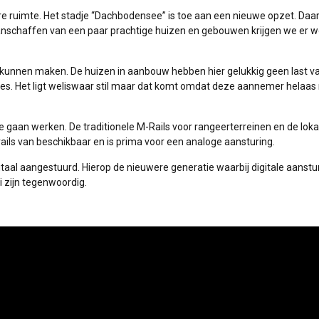
are ruimte. Het stadje “Dachbodensee” is toe aan een nieuwe opzet. Daa
aanschaffen van een paar prachtige huizen en gebouwen krijgen we er w
 kunnen maken. De huizen in aanbouw hebben hier gelukkig geen last v
es. Het ligt weliswaar stil maar dat komt omdat deze aannemer helaas
aan werken. De traditionele M-Rails voor rangeerterreinen en de loka
ls van beschikbaar en is prima voor een analoge aansturing.
taal aangestuurd. Hierop de nieuwere generatie waarbij digitale aanstu
i zijn tegenwoordig.