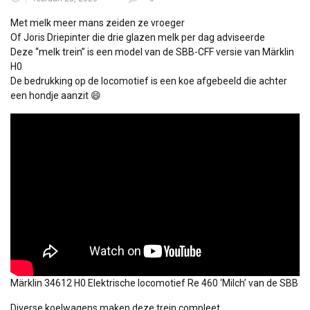
Met melk meer mans zeiden ze vroeger
Of Joris Driepinter die drie glazen melk per dag adviseerde
Deze “melk trein” is een model van de SBB-CFF versie van Märklin
H0
De bedrukking op de locomotief is een koe afgebeeld die achter
een hondje aanzit 😄
Märklin 34612 H0 Elektrische locomotief Re 460 ‘Milch’ van de SBB
Diverse koelwagens maken deze trein compleet.