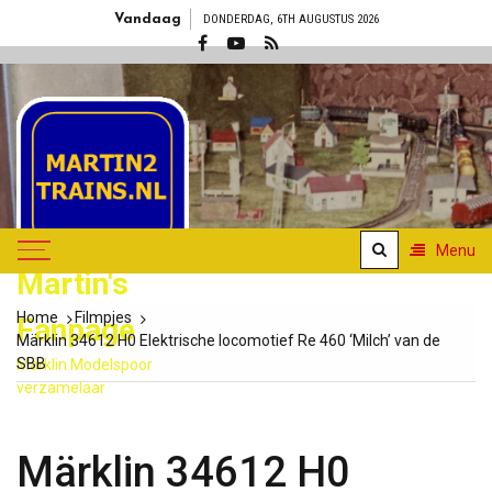
Skip
Vandaag
DONDERDAG, 6TH AUGUSTUS 2026
to
content
Menu
Martin's
Home
Filmpjes
Fanpage
Märklin 34612 H0 Elektrische locomotief Re 460 ‘Milch’ van de
SBB
Märklin Modelspoor
verzamelaar
Märklin 34612 H0