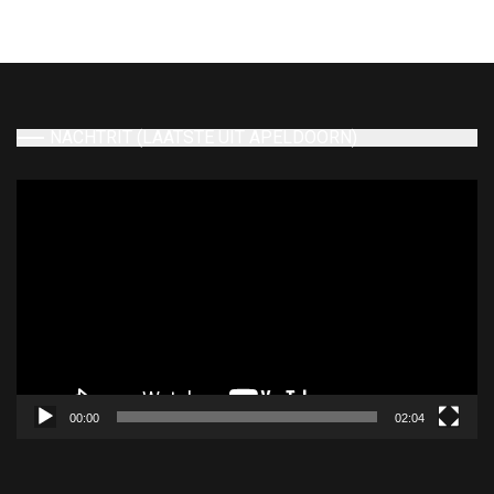
NACHTRIT (LAATSTE UIT APELDOORN)
Videospeler
00:00
02:04