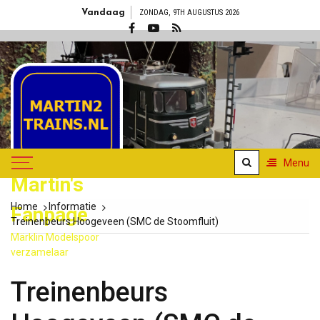
Skip
Vandaag
ZONDAG, 9TH AUGUSTUS 2026
to
content
Menu
Martin's
Home
Informatie
Fanpage
Treinenbeurs Hoogeveen (SMC de Stoomfluit)
Märklin Modelspoor
verzamelaar
Treinenbeurs