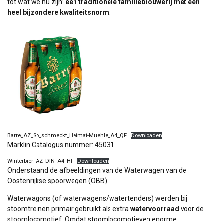
tot wat we nu zijn:
een traditionele familiebrouwerij met een
heel bijzondere kwaliteitsnorm
.
Barre_AZ_So_schmeckt_Heimat-Muehle_A4_QF
Downloaden
Märklin Catalogus nummer: 45031
Winterbier_AZ_DIN_A4_HF
Downloaden
Onderstaand de afbeeldingen van de Waterwagen van de
Oostenrijkse spoorwegen (OBB)
Waterwagons (of waterwagens/watertenders) werden bij
stoomtreinen primair gebruikt als extra
watervoorraad
voor de
stoomlocomotief. Omdat stoomlocomotieven enorme