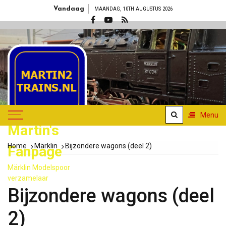
Skip
Vandaag
MAANDAG, 10TH AUGUSTUS 2026
to
content
Menu
Martin's
Home
Märklin
Bijzondere wagons (deel 2)
Fanpage
Märklin Modelspoor
verzamelaar
Bijzondere wagons (deel
2)