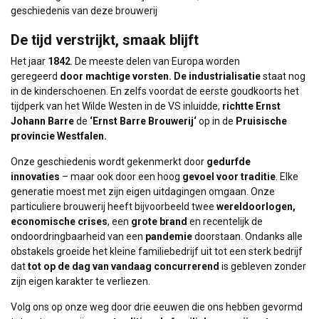
geschiedenis van deze brouwerij
De tijd verstrijkt, smaak blijft
Het jaar
1842
. De meeste delen van Europa worden
geregeerd
door machtige vorsten.
De industrialisatie
staat nog
in de kinderschoenen. En zelfs voordat de eerste goudkoorts het
tijdperk van het Wilde Westen in de VS inluidde,
richtte Ernst
Johann Barre
de
‘
Ernst Barre Brouwerij
‘
op in de
Pruisische
provincie Westfalen
.
Onze geschiedenis wordt gekenmerkt door
gedurfde
innovaties
– maar ook door een hoog
gevoel voor traditie
. Elke
generatie moest met zijn eigen uitdagingen omgaan. Onze
particuliere brouwerij heeft bijvoorbeeld twee
wereldoorlogen,
economische crises
, een
grote brand
en recentelijk de
ondoordringbaarheid van een
pandemie
doorstaan. Ondanks alle
obstakels groeide het kleine familiebedrijf uit tot een sterk bedrijf
dat
tot op de dag van vandaag
concurrerend
is gebleven zonder
zijn eigen karakter te verliezen.
Volg ons op onze weg door drie eeuwen die ons hebben gevormd