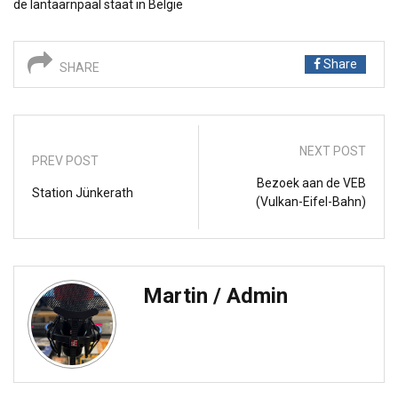
de lantaarnpaal staat in België
Share
SHARE
NEXT POST
PREV POST
Bezoek aan de VEB
Station Jünkerath
(Vulkan-Eifel-Bahn)
Martin / Admin