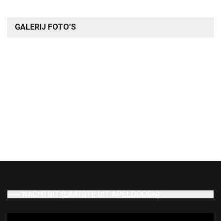
GALERIJ FOTO’S
NACHTRIT (LAATSTE UIT APELDOORN)
Videospeler