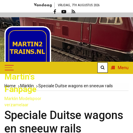
Skip
Vandaag
VRIJDAG, 7TH AUGUSTUS 2026
to
content
Menu
Martin's
Home
Märklin
Speciale Duitse wagons en sneeuw rails
Fanpage
Märklin Modelspoor
verzamelaar
Speciale Duitse wagons
en sneeuw rails