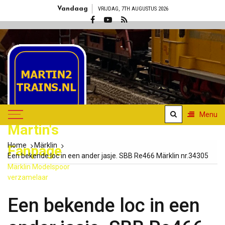
Skip
Vandaag
VRIJDAG, 7TH AUGUSTUS 2026
to
content
Menu
Martin's
Home
Märklin
Fanpage
Een bekende loc in een ander jasje. SBB Re466 Märklin nr.34305
Märklin Modelspoor
verzamelaar
Een bekende loc in een