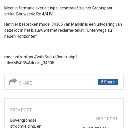
Meer in formatie over dit type locomotief zie het Grootspoor
artikel
Bouwserie Re 4/4 IV
.
Het hier besproken model 34305 van Märklin is een uitvoering van
deze loc in het blauw/wit met reclame-tekst: “Unterwegs zu
neuen Horizonten”.
meer info:
https://wiki.3rail.nl/index.php?
title=M%C3%A4rklin_34305
Share
SHARE
PREV POST
NEXT POST
Bovengrondse
stroomleiding, en