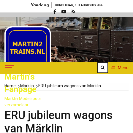
Skip
Vandaag
DONDERDAG, 6TH AUGUSTUS 2026
to
content
Menu
Martin's
Home
Märklin
ERU jubileum wagons van Märklin
Fanpage
Märklin Modelspoor
verzamelaar
ERU jubileum wagons
van Märklin