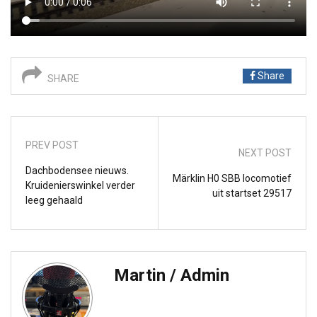
Share
SHARE
PREV POST
NEXT POST
Dachbodensee nieuws.
Märklin H0 SBB locomotief
Kruidenierswinkel verder
uit startset 29517
leeg gehaald
Martin / Admin