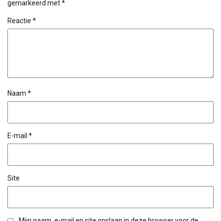
gemarkeerd met
*
Reactie
*
Naam
*
E-mail
*
Site
Mijn naam, e-mail en site opslaan in deze browser voor de