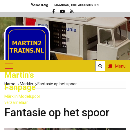
Skip
Vandaag
MAANDAG, 10TH AUGUSTUS 2026
to
content
Menu
Martin's
Home
Märklin
Fantasie op het spoor
Fanpage
Märklin Modelspoor
verzamelaar
Fantasie op het spoor