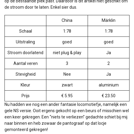
op de bestaande plek past. Daardoor is dit artikel niet geschikt om
de stroom door te laten. Enkel sier dus.
China
Märklin
Schaal
1:78
1:78
Uitstraling
goed
goed
Stroom doorlatend
niet plug & play
Ja
Aantal veren
3
2
Stevigheid
Nee
Ja
Kleur
zwart
aluminium
Prijs
€ 5.95
€ 23.50
Nu hadden we nog een ander fantasie locomotiefje, namelijk een
gele NS versie. Ooit ergens gekocht op een beurs of misschien wel
een keer gekregen. Een “niets te verliezen” gedachte schiet bij mij
naar binnen en heb zowaar de pantograaf op dat locje
gemonteerd gekregen!