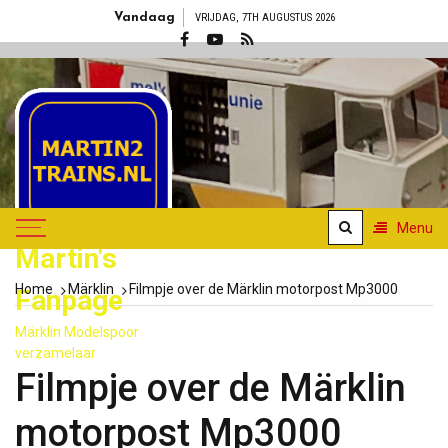
Skip
Vandaag
VRIJDAG, 7TH AUGUSTUS 2026
to
content
Menu
Martin's
Home
Märklin
Filmpje over de Märklin motorpost Mp3000
Fanpage
Märklin Modelspoor
verzamelaar
Filmpje over de Märklin
motorpost Mp3000