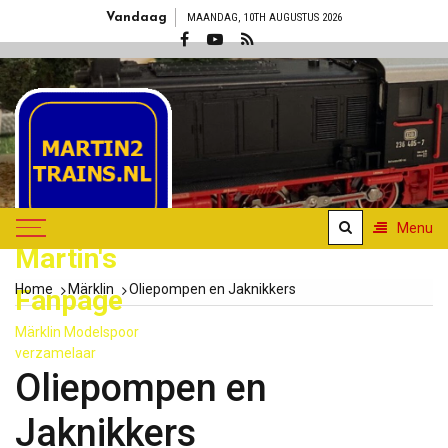
Skip
Vandaag
MAANDAG, 10TH AUGUSTUS 2026
to
content
Menu
Martin's
Home
Märklin
Oliepompen en Jaknikkers
Fanpage
Märklin Modelspoor
verzamelaar
Oliepompen en
Jaknikkers