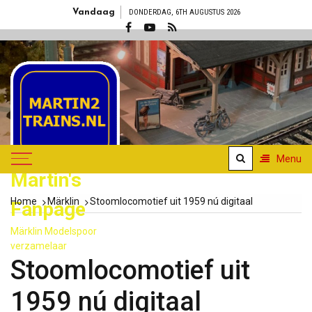
Skip
Vandaag
DONDERDAG, 6TH AUGUSTUS 2026
to
content
Menu
Martin's
Home
Märklin
Stoomlocomotief uit 1959 nú digitaal
Fanpage
Märklin Modelspoor
verzamelaar
Stoomlocomotief uit
1959 nú digitaal