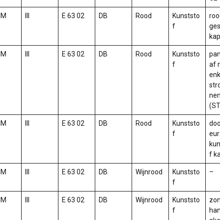
CM
III
E 63 02
DB
Rood
Kunststo
roo
f
ge
ka
CM
III
E 63 02
DB
Rood
Kunststo
pan
f
af 
enk
st
ne
(ST
CM
III
E 63 02
DB
Rood
Kunststo
doo
f
eu
kun
f k
CM
III
E 63 02
DB
Wijnrood
Kunststo
–
f
CM
III
E 63 02
DB
Wijnrood
Kunststo
zo
f
ha