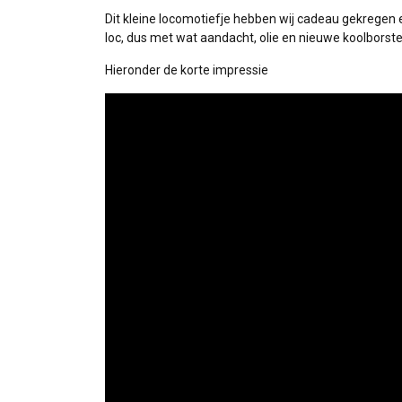
Dit kleine locomotiefje hebben wij cadeau gekregen 
loc, dus met wat aandacht, olie en nieuwe koolborstels
Hieronder de korte impressie