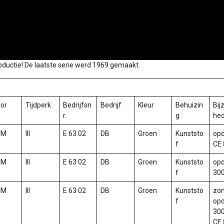
roductie! De laatste serie werd 1969 gemaakt.
or
Tijdperk
Bedrijfsn
Bedrijf
Kleur
Behuizin
Bij
r.
g
he
CM
III
E 63 02
DB
Groen
Kunststo
opd
f
CE 
CM
III
E 63 02
DB
Groen
Kunststo
opd
f
30
CM
III
E 63 02
DB
Groen
Kunststo
zo
f
opd
300
CE 