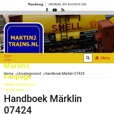
Skip
Vandaag
ZATERDAG, 8TH AUGUSTUS 2026
to
content
Menu
Martin's
Home
Uncategorized
Handboek Märklin 07424
Fanpage
Märklin Modelspoor
verzamelaar
Handboek Märklin
07424