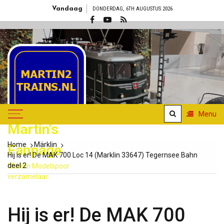
Skip
Vandaag
DONDERDAG, 6TH AUGUSTUS 2026
to
content
Menu
Martin's
Home
Märklin
Fanpage
Hij is er! De MAK 700 Loc 14 (Marklin 33647) Tegernsee Bahn
deel 2
Märklin Modelspoor
verzamelaar
Hij is er! De MAK 700