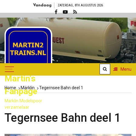
Skip
Vandaag
ZATERDAG, 8TH AUGUSTUS 2026
to
content
Menu
Martin's
Home
Märklin
Tegernsee Bahn deel 1
Fanpage
Märklin Modelspoor
verzamelaar
Tegernsee Bahn deel 1