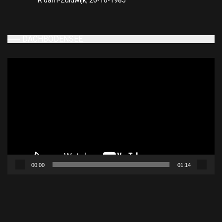
R'dam-Zuidwijk, 26-10-1985
DACHBODENSEE
Videospeler
00:00
01:14