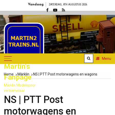
Skip
Vandaag
ZATERDAG, 8TH AUGUSTUS 2026
to
content
Menu
Martin's
Home
Märklin
NS | PTT Post motorwagens en wagons
Fanpage
Märklin Modelspoor
verzamelaar
NS | PTT Post
motorwagens en