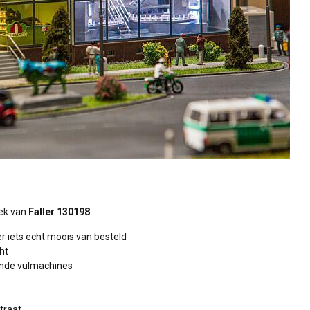
iek van
Faller 130198
er iets echt moois van besteld
ht
ende vulmachines
traat