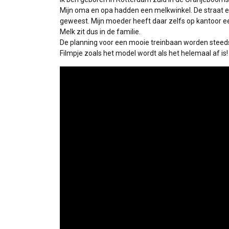
Mijn oma en opa hadden een melkwinkel. De straat e
geweest. Mijn moeder heeft daar zelfs op kantoor ee
Melk zit dus in de familie.
De planning voor een mooie treinbaan worden steeds 
Filmpje zoals het model wordt als het helemaal af is!