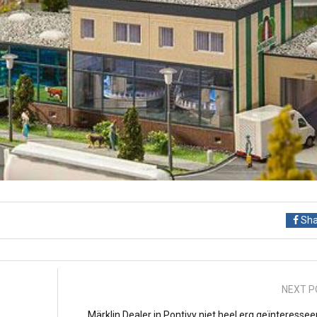
Sha
NEXT P
Märklin Dealer in Pontivy niet heel erg geïnteressee