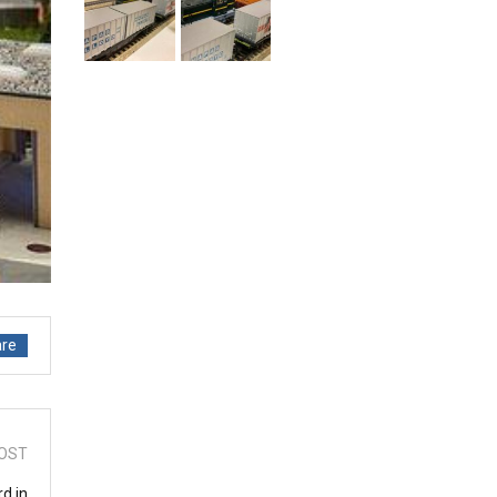
re
OST
rd in