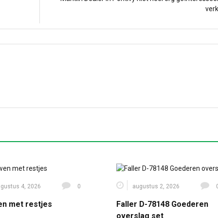
ver
gustus 4, 2026
0
augustus 2, 2026
n met restjes
Faller D-78148 Goederen
overslag set