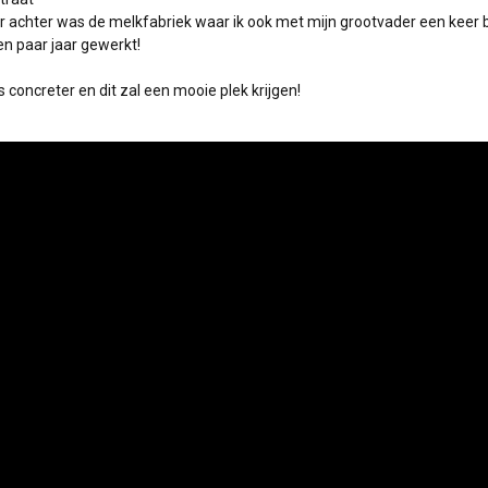
r achter was de melkfabriek waar ik ook met mijn grootvader een keer 
n paar jaar gewerkt!
concreter en dit zal een mooie plek krijgen!