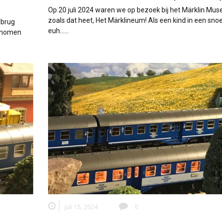
Op 20 juli 2024 waren we op bezoek bij het Märklin Mu
zoals dat heet, Het Märklineum! Als een kind in een snoe
lbrug
euh...…
genomen
juli 15, 2024
0