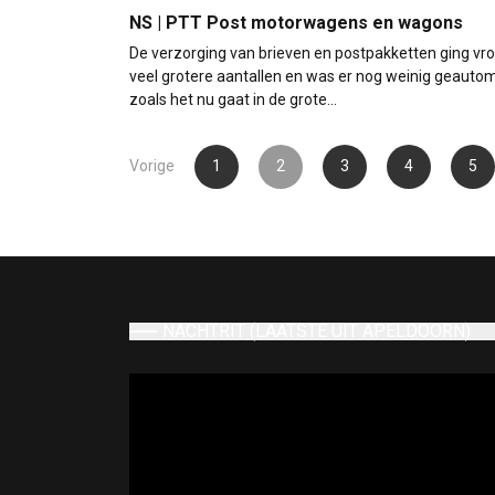
NS | PTT Post motorwagens en wagons
De verzorging van brieven en postpakketten ging vr
veel grotere aantallen en was er nog weinig geauto
zoals het nu gaat in de grote…
Berichten
Vorige
1
2
3
4
5
paginering
NACHTRIT (LAATSTE UIT APELDOORN)
Videospeler