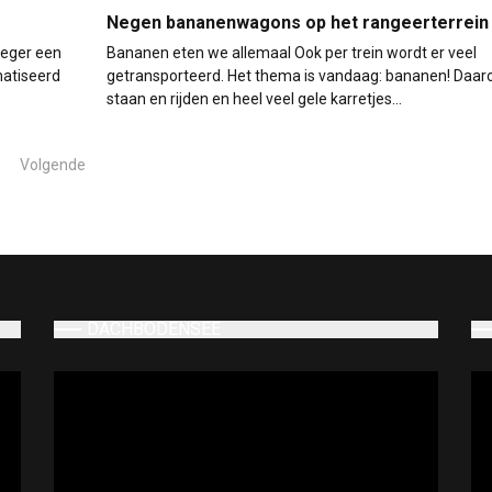
Negen bananenwagons op het rangeerterrein
oeger een
Bananen eten we allemaal Ook per trein wordt er veel
matiseerd
getransporteerd. Het thema is vandaag: bananen! Daa
staan en rijden en heel veel gele karretjes…
Volgende
DACHBODENSEE
Videospeler
Vi