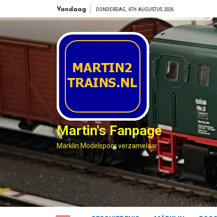
Skip
Vandaag
DONDERDAG, 6TH AUGUSTUS 2026
to
content
Martin's Fanpage
Märklin Modelspoor verzamelaar