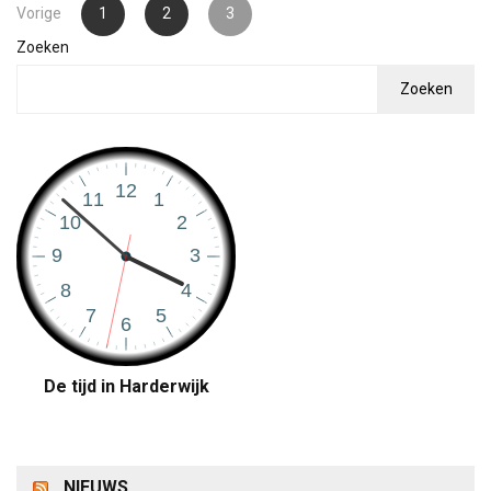
Berichten
Vorige
1
2
3
paginering
Zoeken
Zoeken
De tijd in Harderwijk
NIEUWS