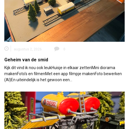
augustus 2, 2026
0
Geheim van de smid
Kijk dit vind ik nou ook leukHuisje in elkaar zettenMini diorama
makenFoto’s en filmenMet een app filmpje makenFoto bewerken
(AI)En uiteindelijk is het gewoon een…