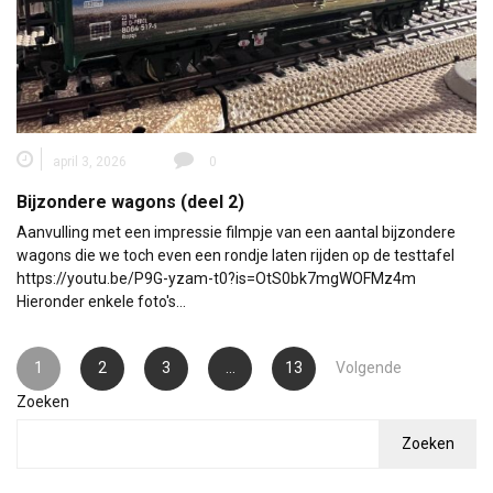
april 3, 2026
0
Bijzondere wagons (deel 2)
Aanvulling met een impressie filmpje van een aantal bijzondere
wagons die we toch even een rondje laten rijden op de testtafel
https://youtu.be/P9G-yzam-t0?is=OtS0bk7mgWOFMz4m
Hieronder enkele foto's…
Berichten
1
2
3
…
13
Volgende
paginering
Zoeken
Zoeken