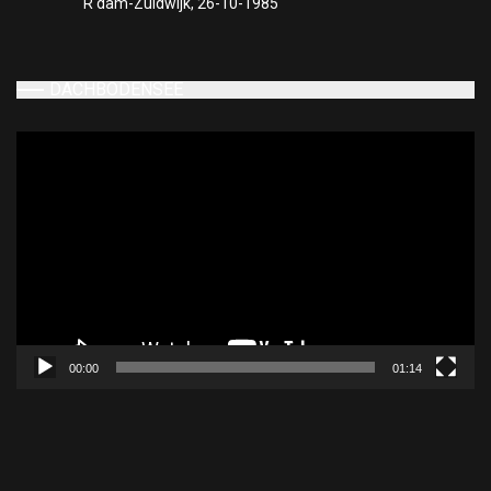
R'dam-Zuidwijk, 26-10-1985
DACHBODENSEE
Videospeler
00:00
01:14